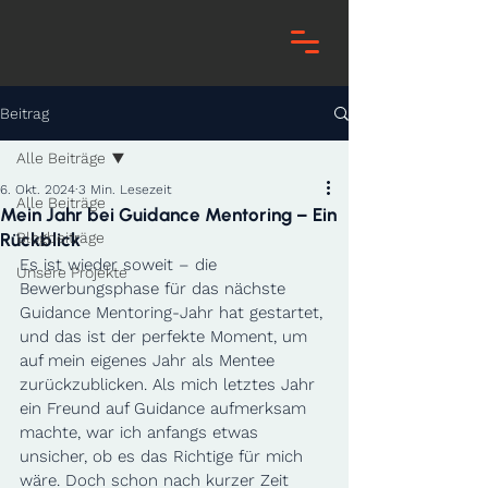
Beitrag
Alle Beiträge
6. Okt. 2024
3 Min. Lesezeit
Alle Beiträge
Mein Jahr bei Guidance Mentoring – Ein
Rückblick
Blogbeiträge
Es ist wieder soweit – die 
Unsere Projekte
Bewerbungsphase für das nächste 
Guidance Mentoring-Jahr hat gestartet, 
und das ist der perfekte Moment, um 
auf mein eigenes Jahr als Mentee 
zurückzublicken. Als mich letztes Jahr 
ein Freund auf Guidance aufmerksam 
machte, war ich anfangs etwas 
unsicher, ob es das Richtige für mich 
wäre. Doch schon nach kurzer Zeit 