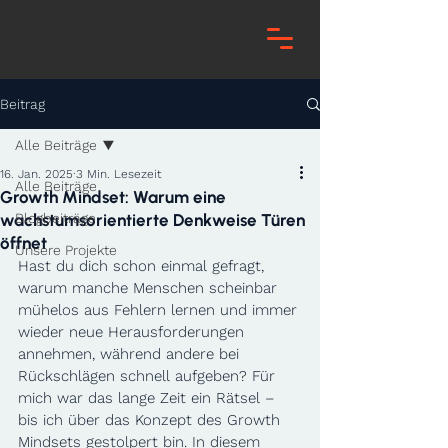
Beitrag
Alle Beiträge
16. Jan. 2025
3 Min. Lesezeit
Alle Beiträge
Growth Mindset: Warum eine
wachstumsorientierte Denkweise Türen
Blogbeiträge
öffnet
Unsere Projekte
Hast du dich schon einmal gefragt, 
warum manche Menschen scheinbar 
mühelos aus Fehlern lernen und immer 
wieder neue Herausforderungen 
annehmen, während andere bei 
Rückschlägen schnell aufgeben? Für 
mich war das lange Zeit ein Rätsel – 
bis ich über das Konzept des Growth 
Mindsets gestolpert bin. In diesem 