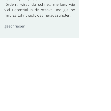
fördern, wirst du schnell merken, wie 
viel Potenzial in dir steckt. Und glaube 
mir: Es lohnt sich, das herauszuholen. 
geschrieben 
von Gentijana Hagja
Alle ansehen
Aktuelle Beiträge