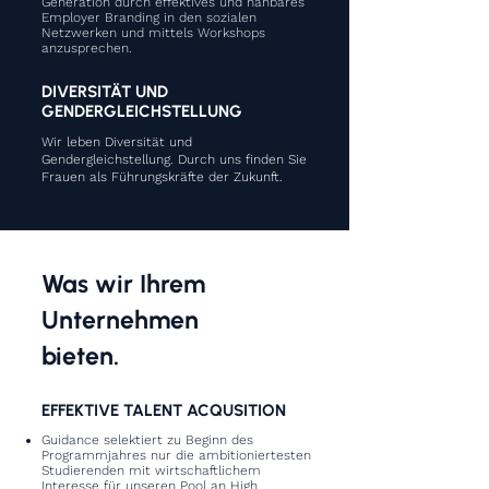
Generation durch effektives und nahbares
Employer Branding in den sozialen
Netzwerken und mittels Workshops
anzusprechen. ​
DIVERSITÄT UND
GENDERGLEICHSTELLUNG
Wir leben Diversität und
Gendergleichstellung. Durch uns finden Sie
Frauen als Führungskräfte der Zukunft.
Was wir Ihrem
Unternehmen
bieten.
EFFEKTIVE TALENT ACQUSITION
Guidance selektiert zu Beginn des
Programmjahres nur die ambitioniertesten
Studierenden mit wirtschaftlichem
Interesse für unseren Pool an High