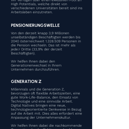
Wir verfügen über einen exklusiven Pool an
High Potentials, welche direkt von
verschiedenen Universitäten bereit sind ins
Arbeitsleben einzutreten. ​
PENSIONIERUNGSWELLE
Von den derzeit knapp 3,9 Millionen
unselbständigen Beschäftigten werden bis
2040 österreichweit
1.328.509
Personen in
die Pension wechseln. Das ist mehr als
jede:r Dritte (33,9% der derzeit
Beschäftigten).
Wir helfen Ihnen dabei den
Generationenwechsel in Ihrem
Unternehmen durchzuführen. ​
GENERATION Z
Millennials und die Generation Z,
bevorzugen oft flexible Arbeitszeiten, eine
gute Work-Life-Balance, den Einsatz von
Technologie und eine sinnvolle Arbeit.
Digital Natives bringen eine neue,
technologieorientierte Denkweise in Bezug
auf die Arbeit mit. Dies alles erfordert eine
Anpassung der Unternehmenskultur.
Wir helfen Ihnen dabei die nachkommende