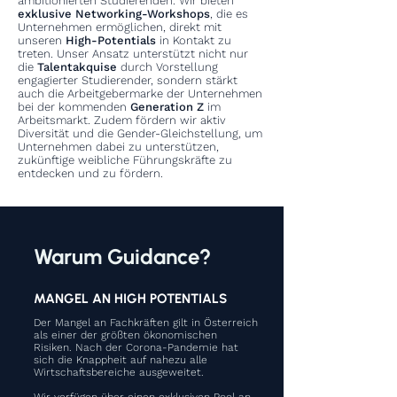
ambitionierten Studierenden. Wir bieten
exklusive Networking-Workshops
, die es
Unternehmen ermöglichen, direkt mit
unseren
High-Potentials
in Kontakt zu
treten. Unser Ansatz unterstützt nicht nur
die
Talentakquise
durch Vorstellung
engagierter Studierender, sondern stärkt
auch die Arbeitgebermarke der Unternehmen
bei der kommenden
Generation Z
im
Arbeitsmarkt. Zudem fördern wir aktiv
Diversität und die Gender-Gleichstellung, um
Unternehmen dabei zu unterstützen,
zukünftige weibliche Führungskräfte zu
entdecken und zu fördern.
Warum Guidance?
MANGEL AN HIGH POTENTIALS
Der Mangel an Fachkräften gilt in Österreich
als einer der größten ökonomischen
Risiken. Nach der Corona-Pandemie hat
sich die Knappheit auf nahezu alle
Wirtschaftsbereiche ausgeweitet.