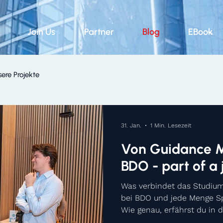
Join Us
Partner
Blog
EBook
ere Projekte
31. Jan.
1 Min. Lesezeit
Von Guidance M
BDO - part of a
Was verbindet das Studium
bei BDO und jede Menge S
Wie genau, erfährst du in 
Guidance Mentoring bekom