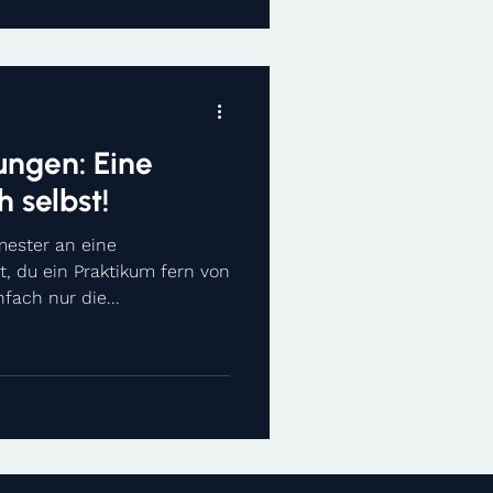
ungen: Eine
h selbst!
mester an eine
t, du ein Praktikum fern von
fach nur die...