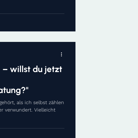
ehmen aus verschiedenen
ts. Dies hat mich dazu
nnenden Praktika-
Dadurch bin ich auf BDO
rte verteilt über ganz
st unter ander
– willst du jetzt
atung?"
gehört, als ich selbst zählen
r verwundert. Vielleicht
.