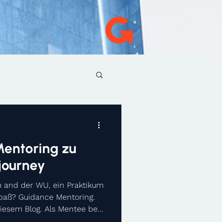
entoring zu
 journey
 and der WU, ein Praktikum
paß? Guidance Mentoring.
diesem Blog. Als Mentee bei
mt man in zahlreichen