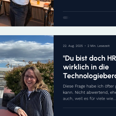
Workshops mit top Untern
Branchen first-hand Insigh
veranlasst, mich nach spa
Möglichkeiten umzusehen. 
und ihre zahlreichen Stando
Österreich gestoßen. Dies i
22. Aug. 2025
2 Min. Lesezeit
"Du bist doch HR 
wirklich in die
Technologieber
Diese Frage habe ich öfter 
kann. Nicht abwertend, ehe
auch, weil es für viele wie..