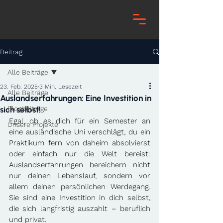
Beitrag
Alle Beiträge
23. Feb. 2025
3 Min. Lesezeit
Alle Beiträge
Auslandserfahrungen: Eine Investition in
sich selbst!
Blogbeiträge
Egal, ob es dich für ein Semester an 
Unsere Projekte
eine ausländische Uni verschlägt, du ein 
Praktikum fern von daheim absolvierst 
oder einfach nur die Welt bereist: 
Auslandserfahrungen bereichern nicht 
nur deinen Lebenslauf, sondern vor 
allem deinen persönlichen Werdegang. 
Sie sind eine Investition in dich selbst, 
die sich langfristig auszahlt – beruflich 
und privat.