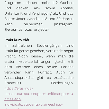
Programme dauern meist 1–2 Wochen 
und decken An- sowie Abreise, 
Unterkunft und Verpflegung ab. Und das 
Beste: Jeder zwischen 18 und 30 Jahren 
kann teilnehmen! (Instagram: 
@erasmus_plus_projects)
Praktikum olé!
In zahlreichen Studiengängen sind 
Praktika gerne gesehen, vereinzelt sogar 
Pflicht. Noch besser, wenn man die 
ersten Arbeitserfahrungen gleich mit 
dem Bereisen eines neuen Landes 
verbinden kann. Funfact: Auch für 
Auslandspraktika gibt es zusätzliche 
Erasmus+ Förderungen. 
https://erasmus-
plus.ec.europa.eu/opportunities/opportu
nities-for-
individuals/students/traineeships-