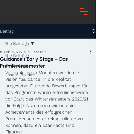
Beitrag
Alle Beiträge
8. Feb. 2021
2 Min. Lesezeit
Alle Beiträge
Guidance’s Early Stage – Das
Premierensemester
Blogbeiträge
Vor exakt neun Monaten wurde die 
Unsere Projekte
Vision “Guidance” in die Realität 
umgesetzt. Dutzende Bewerbungen für 
das Programm waren erfreulicherweise 
vor Start des Wintersemesters 2020/21 
die Folge. Nun freuen wir uns die 
Achievements des erfolgreichen 
Premierensemester rekapitulieren zu 
können, dazu ein paar Facts und 
Figures:   