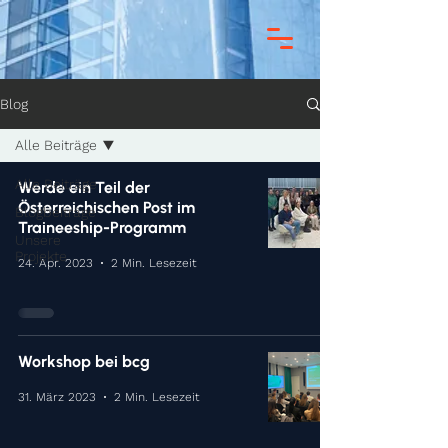
Blog
Alle Beiträge
Alle Beiträge
Werde ein Teil der
Österreichischen Post im
Blogbeiträge
Traineeship-Programm
Unsere
Projekte
24. Apr. 2023
2 Min. Lesezeit
Workshop bei bcg
31. März 2023
2 Min. Lesezeit