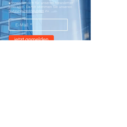
können Sie sich für unseren Newsletter
eintragen. Damit stimmen Sie unseren
Nutzungsbedingungen
zu.
jetzt anmelden
© 2025 by GUIDANCE
info@guidancementoring.com
IMPRESSUM