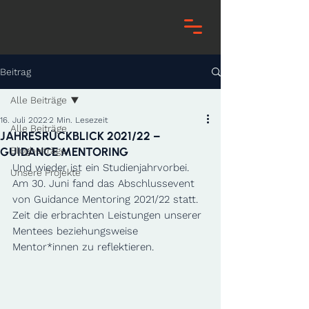
Beitrag
Alle Beiträge
16. Juli 2022
2 Min. Lesezeit
Alle Beiträge
JAHRESRÜCKBLICK 2021/22 –
GUIDANCE MENTORING
Blogbeiträge
Und wieder ist ein Studienjahrvorbei. 
Unsere Projekte
Am 30. Juni fand das Abschlussevent 
von Guidance Mentoring 2021/22 statt. 
Zeit die erbrachten Leistungen unserer 
Mentees beziehungsweise 
Mentor*innen zu reflektieren. 