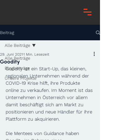
Beitrag
Alle Beiträge
29. Juni 2021
1 Min. Lesezeit
Alle Beiträge
Goodity
Blogbeiträge
Goodity ist ein Start-Up, das kleinen, 
regionalen Unternehmen während der 
Unsere Projekte
COVID-19 Krise hilft, ihre Produkte 
online zu verkaufen​. Im Moment ist das 
Unternehmen in Österreich vor allem 
damit beschäftigt sich am Markt zu 
positionieren und neue Händler für ihre 
Plattform zu akquirieren. 
Die Mentees von Guidance haben 